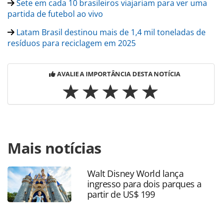
Sete em cada 10 brasileiros viajariam para ver uma
partida de futebol ao vivo
Latam Brasil destinou mais de 1,4 mil toneladas de
resíduos para reciclagem em 2025
AVALIE A IMPORTÂNCIA DESTA NOTÍCIA
Para compartilhar esse conteúdo, por favor utilize o link
Mais notícias
https://www.panrotas.com.br/mercado/pesquisas-e-
estatisticas/2026/05/clima-extremo-ja-influencia-escolha-
de-viagens-de-80-dos-brasileiros-diz-pesquisa_228892.html
Walt Disney World lança
ou as ferramentas oferecidas na página. Todo o conteúdo
ingresso para dois parques a
produzido pela PANROTAS Editora é protegido pela
partir de US$ 199
legislação brasileira sobre direito autoral. Não reproduza o
conteúdo sem autorização da PANROTAS Editora
(copyright@panrotas.com.br).