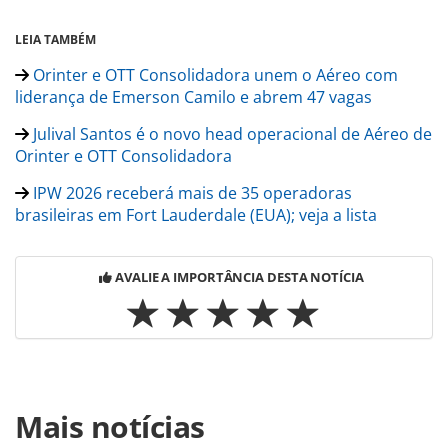
LEIA TAMBÉM
Orinter e OTT Consolidadora unem o Aéreo com
liderança de Emerson Camilo e abrem 47 vagas
Julival Santos é o novo head operacional de Aéreo de
Orinter e OTT Consolidadora
IPW 2026 receberá mais de 35 operadoras
brasileiras em Fort Lauderdale (EUA); veja a lista
AVALIE A IMPORTÂNCIA DESTA NOTÍCIA
Para compartilhar esse conteúdo, por favor utilize o link
Mais notícias
https://www.panrotas.com.br/mercado/pesquisas-e-
estatisticas/2026/05/turismo-em-alta-no-quadrimestre-