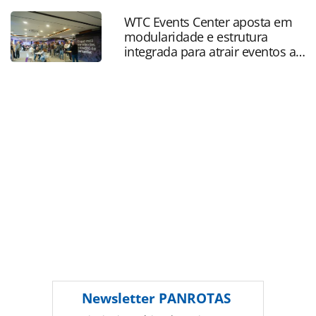
quase-8-em-cada-10-empresas-venderam-mais-em-
WTC Events Center aposta em
abril_228539.html ou as ferramentas oferecidas na página.
modularidade e estrutura
Todo o conteúdo produzido pela PANROTAS Editora é
integrada para atrair eventos a
protegido pela legislação brasileira sobre direito autoral.
SP
Não reproduza o conteúdo sem autorização da PANROTAS
Editora (copyright@panrotas.com.br).
Newsletter
PANROTAS