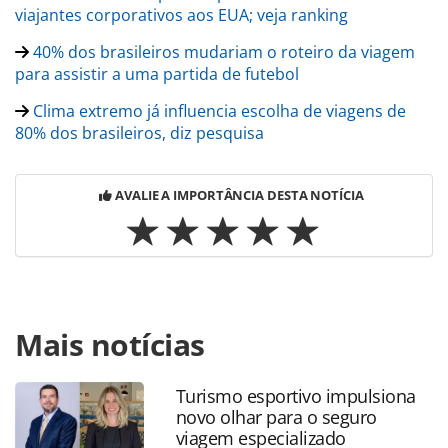
viajantes corporativos aos EUA; veja ranking
40% dos brasileiros mudariam o roteiro da viagem
para assistir a uma partida de futebol
Clima extremo já influencia escolha de viagens de
80% dos brasileiros, diz pesquisa
AVALIE A IMPORTÂNCIA DESTA NOTÍCIA
Para compartilhar esse conteúdo, por favor utilize o link
Mais notícias
https://www.panrotas.com.br/mercado/pesquisas-e-
estatisticas/2026/06/70-dos-brasileiros-viajariam-para-ver-
futebol-ao-vivo-diz-pesquisa_229085.html ou as
Turismo esportivo impulsiona
ferramentas oferecidas na página. Todo o conteúdo
novo olhar para o seguro
produzido pela PANROTAS Editora é protegido pela
viagem especializado