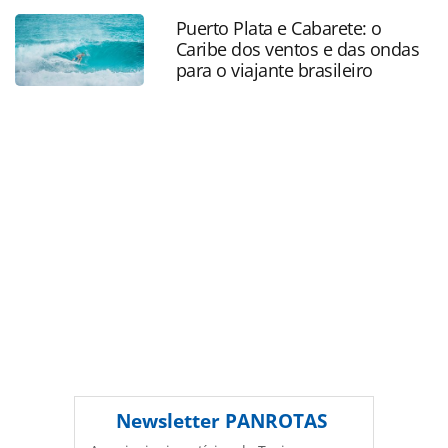
com-experiencias-personalizadas_229178.html ou as
Puerto Plata e Cabarete: o
ferramentas oferecidas na página. Todo o conteúdo
Caribe dos ventos e das ondas
produzido pela PANROTAS Editora é protegido pela
para o viajante brasileiro
legislação brasileira sobre direito autoral. Não reproduza o
conteúdo sem autorização da PANROTAS Editora
(copyright@panrotas.com.br).
Newsletter
PANROTAS