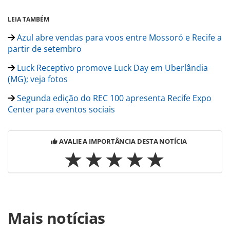
LEIA TAMBÉM
Azul abre vendas para voos entre Mossoró e Recife a
partir de setembro
Luck Receptivo promove Luck Day em Uberlândia
(MG); veja fotos
Segunda edição do REC 100 apresenta Recife Expo
Center para eventos sociais
AVALIE A IMPORTÂNCIA DESTA NOTÍCIA
Para compartilhar esse conteúdo, por favor utilize o link
Mais notícias
https://www.panrotas.com.br/mercado/receptivos/2026/06
receptivo-nota-crescimento-do-turismo-de-celebracao-