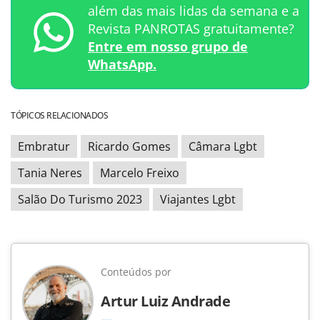
além das mais lidas da semana e a
Revista PANROTAS gratuitamente?
Entre em nosso grupo de
WhatsApp.
TÓPICOS RELACIONADOS
Embratur
Ricardo Gomes
Câmara Lgbt
Tania Neres
Marcelo Freixo
Salão Do Turismo 2023
Viajantes Lgbt
Conteúdos por
Artur Luiz Andrade