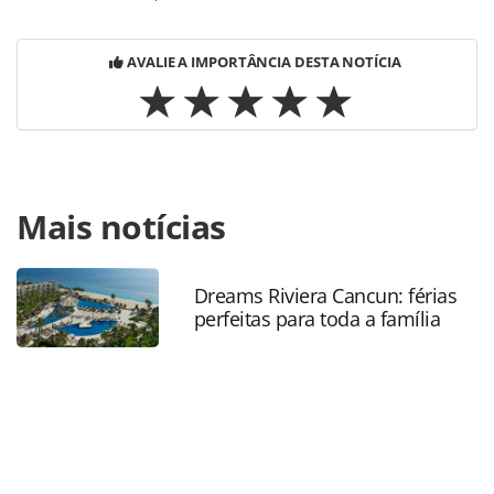
AVALIE A IMPORTÂNCIA DESTA NOTÍCIA
Para compartilhar esse conteúdo, por favor utilize o link
Mais notícias
https://www.panrotas.com.br/mercado/sustentabilidade/2
lgbt-e-embratur-assinam-acordo-para-promocao-
lgbti_201956.html ou as ferramentas oferecidas na página.
Todo o conteúdo produzido pela PANROTAS Editora é
Dreams Riviera Cancun: férias
perfeitas para toda a família
protegido pela legislação brasileira sobre direito autoral.
Não reproduza o conteúdo sem autorização da PANROTAS
Editora (copyright@panrotas.com.br).