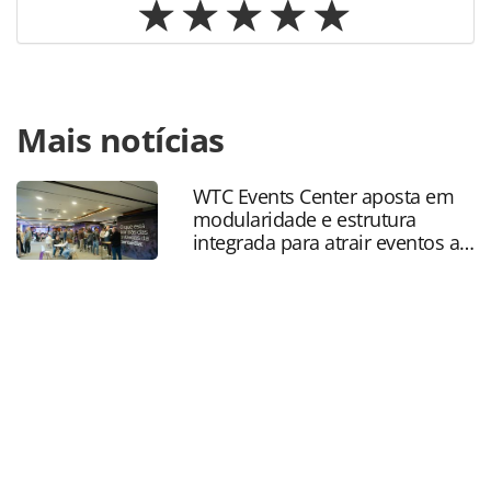
Para compartilhar esse conteúdo, por favor utilize o link
Mais notícias
https://www.panrotas.com.br/mercado/tecnologia/2020/02
sao-os-apps-mais-usados-por-lideres-do-
turismo_170884.html ou as ferramentas oferecidas na
WTC Events Center aposta em
página. Todo o conteúdo produzido pela PANROTAS
modularidade e estrutura
Editora é protegido pela legislação brasileira sobre direito
integrada para atrair eventos a
autoral. Não reproduza o conteúdo sem autorização da
SP
PANROTAS Editora (copyright@panrotas.com.br).