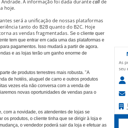
 Andrade. A informação foi dada durante
call
de
a hoje.
ntes será a unificação de nossas plataformas
eriência tanto do B2B quanto do B2C. Hoje
 torna as vendas fragmentadas.
Se o cliente quer
dente tem que entrar em cada uma das plataformas e
e para pagamentos.
Isso mudará a partir de agora.
endas e as lojas terão um ganho enorme de
As p
seu 
arte de produtos terrestres mais robusta. "A
da de hotéis, aluguel de carro e outros produtos
uitas vezes ela não conversa com a venda de
iaremos novas oportunidades de vendas para o
, com a novidade, os atendentes de lojas se
os produtos, o cliente tinha que se dirigir à loja e
mudança, o vendedor poderá sair da loja e efetuar as