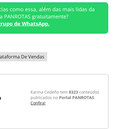
cias como essa, além das mais lidas da
ta PANROTAS gratuitamente?
grupo de WhatsApp.
lataforma De Vendas
Karina Cedeño tem
8323
conteúdos
o
publicados no
Portal PANROTAS
.
Confira!