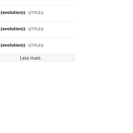
{{evolution}}
{{TITLE}}
{{evolution}}
{{TITLE}}
{{evolution}}
{{TITLE}}
Leia mais