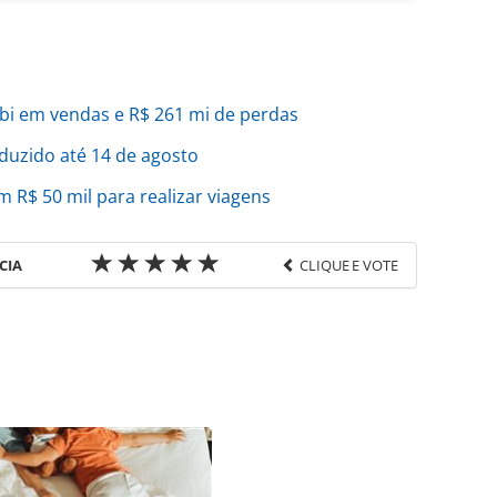
bi em vendas e R$ 261 mi de perdas
uzido até 14 de agosto
R$ 50 mil para realizar viagens
CIA
CLIQUE E VOTE
favor utilize o link
do/tecnologia/2022/08/cvc-corp-promete-
-o-final-do-ano_191172.html ou as ferramentas
údo produzido pela PANROTAS Editora é protegido
eito autoral. Não reproduza o conteúdo sem
copyright@panrotas.com.br).