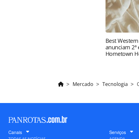
Best Western
anunciam 2ª 
Hometown H
Mercado
Tecnologia
Canais
Serviços
TODAS AS NOTÍCIAS
AGENDA