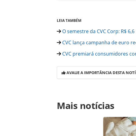
LEIA TAMBÉM
O semestre da CVC Corp: R$ 6,6 
CVC lança campanha de euro red
CVC premiará consumidores com 
AVALIE A IMPORTÂNCIA DESTA NOTÍ
Para compartilhar esse conteúdo, por 
Mais notícias
https://www.panrotas.com.br/merca
plataforma-de-vendas-unificada-ate
oferecidas na página. Todo o conte
pela legislação brasileira sobre dir
autorização da PANROTAS Editora (