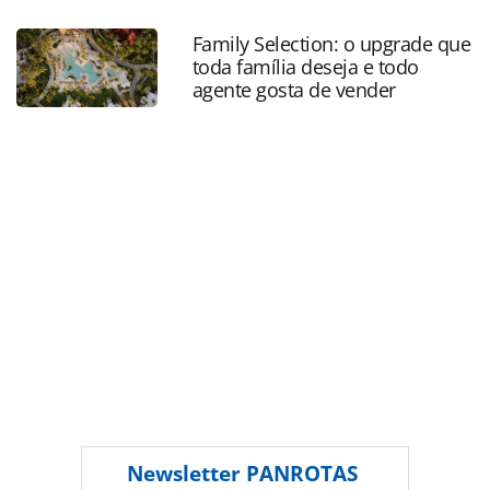
se-a-tecnologia-antes-que-seja-obrigatorio-diz-
cordeiro_198792.html ou as ferramentas oferecidas na
Family Selection: o upgrade que
página. Todo o conteúdo produzido pela PANROTAS
toda família deseja e todo
Editora é protegido pela legislação brasileira sobre direito
agente gosta de vender
autoral. Não reproduza o conteúdo sem autorização da
PANROTAS Editora (copyright@panrotas.com.br).
Newsletter
PANROTAS