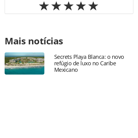
Para compartilhar esse conteúdo, por favor utilize o link
Mais notícias
https://www.panrotas.com.br/mercado/tecnologia/2025/1
anuncia-melhorias-em-sua-base-de-conhecimento-veja-as-
novidades_223815.html ou as ferramentas oferecidas na
Secrets Playa Blanca: o novo
página. Todo o conteúdo produzido pela PANROTAS
refúgio de luxo no Caribe
Editora é protegido pela legislação brasileira sobre direito
Mexicano
autoral. Não reproduza o conteúdo sem autorização da
PANROTAS Editora (copyright@panrotas.com.br).