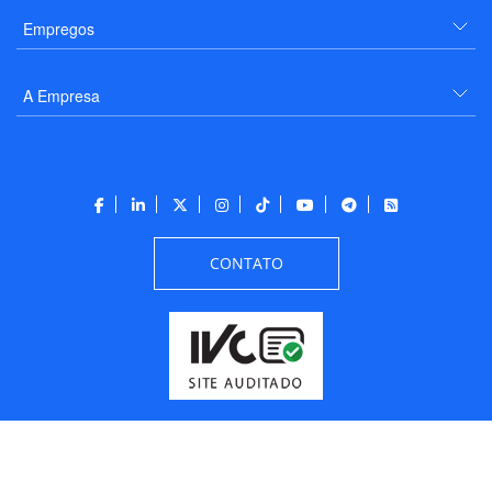
Empregos
A Empresa
CONTATO
Todos os direitos reservados a PANROTAS Editora - Ver.
Friday, August 7, 2026
6:34:07 PM -03:00:00 - Builder 2026.6.2.1
/ Layout
205df0c0b694a693290208d10d1a485b