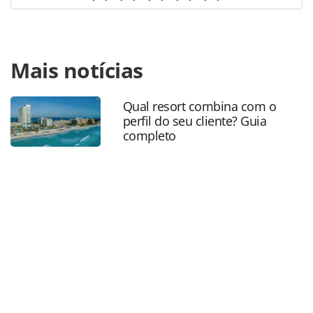
Para compartilhar esse conteúdo, por favor utilize o link
Mais notícias
https://www.panrotas.com.br/mercado/tecnologia/2026/03/
adota-pix-parcelado-como-alternativa-ao-cartao-de-
credito_226499.html ou as ferramentas oferecidas na
Qual resort combina com o
página. Todo o conteúdo produzido pela PANROTAS
perfil do seu cliente? Guia
Editora é protegido pela legislação brasileira sobre direito
completo
autoral. Não reproduza o conteúdo sem autorização da
PANROTAS Editora (copyright@panrotas.com.br).