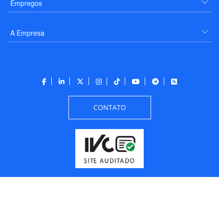
Empregos
A Empresa
CONTATO
Todos os direitos reservados a PANROTAS Editora - Ver.
Friday, August 7, 2026
6:34:07 PM -03:00:00 - Builder 2026.6.2.1
/ Layout
205df0c0b694a693290208d10d1a485b