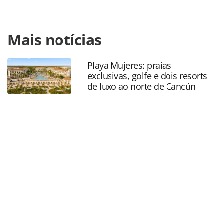
Para compartilhar esse conteúdo, por favor utilize o link
Mais notícias
https://www.panrotas.com.br/mercado/tecnologia/2026/05/
lanca-reservas-no-app-e-openai-expande-frente-de-ia-com-
case-da-virgin-atlantic_228572.html ou as ferramentas
Playa Mujeres: praias
oferecidas na página. Todo o conteúdo produzido pela
exclusivas, golfe e dois resorts
PANROTAS Editora é protegido pela legislação brasileira
de luxo ao norte de Cancún
sobre direito autoral. Não reproduza o conteúdo sem
autorização da PANROTAS Editora
(copyright@panrotas.com.br).