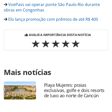
VoePass vai operar ponte São Paulo-Rio durante
obras em Congonhas
Elo lança promoção com prêmios de até R$ 400
AVALIE A IMPORTÂNCIA DESTA NOTÍCIA
Para compartilhar esse conteúdo, por favor utilize o link
Mais notícias
https://www.panrotas.com.br/mercado/transporte/2020/07
maps-lanca-recurso-de-compartilhamento-e-localizacao-
de-bicicletas_175265.html ou as ferramentas oferecidas na
Playa Mujeres: praias
página. Todo o conteúdo produzido pela PANROTAS
exclusivas, golfe e dois resorts
Editora é protegido pela legislação brasileira sobre direito
de luxo ao norte de Cancún
autoral. Não reproduza o conteúdo sem autorização da
PANROTAS Editora (copyright@panrotas.com.br).