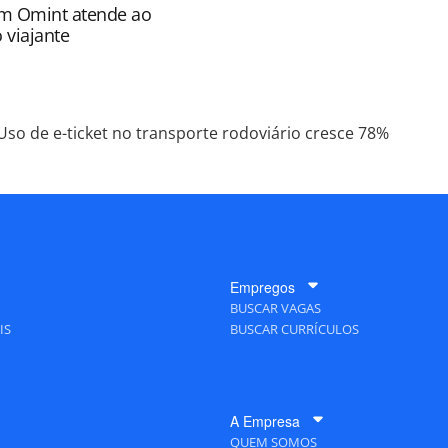
m Omint atende ao
 viajante
Uso de e-ticket no transporte rodoviário cresce 78%
Empregos
BUSCAR VAGAS
IS
BUSCAR CURRÍCULOS
A Empresa
QUEM SOMOS