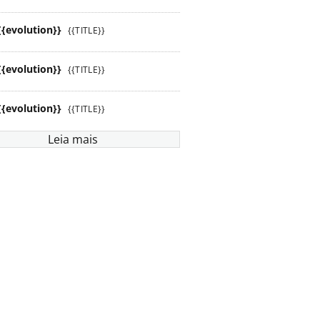
{{evolution}}
{{TITLE}}
{{evolution}}
{{TITLE}}
{{evolution}}
{{TITLE}}
Leia mais