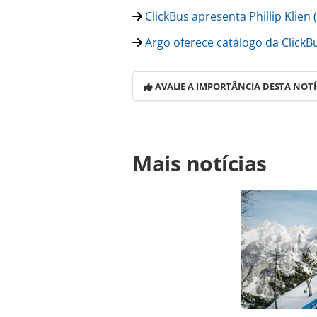
ClickBus apresenta Phillip Klien
Argo oferece catálogo da ClickBu
AVALIE A IMPORTÂNCIA DESTA NOTÍ
Para compartilhar esse conteúdo, por 
Mais notícias
https://www.panrotas.com.br/mercad
transporte-rodoviario-cresce-78_184
Todo o conteúdo produzido pela PAN
brasileira sobre direito autoral. N
PANROTAS Editora (copyright@panro