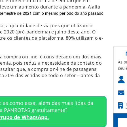
 do e-ticket como forma de embarque em
e teve um aumento durante a pandemia. A alta
 semestre de 2021 com o mesmo período do ano passado.
a, a quantidade de viações que utilizam o
e 2020 (pré-pandemia) e julho deste ano. O
 os clientes da plataforma, 80% utilizam o e-
 a compra on-line, é considerado um dos mais
As p
mia, pois reduz a necessidade de contato do
seu 
essaltar que, a compra on-line de passagens
ta 20% das vendas de todo o setor – antes da
cias como essa, além das mais lidas da
ta PANROTAS gratuitamente?
grupo de WhatsApp.