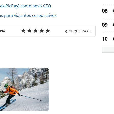
 (ex-PicPay) como novo CEO
s para viajantes corporativos
CIA
CLIQUE E VOTE
favor utilize o link
o/transporte/2021/09/uso-de-e-ticket-no-
052.html ou as ferramentas oferecidas na página.
ROTAS Editora é protegido pela legislação
ão reproduza o conteúdo sem autorização da
tas.com.br).