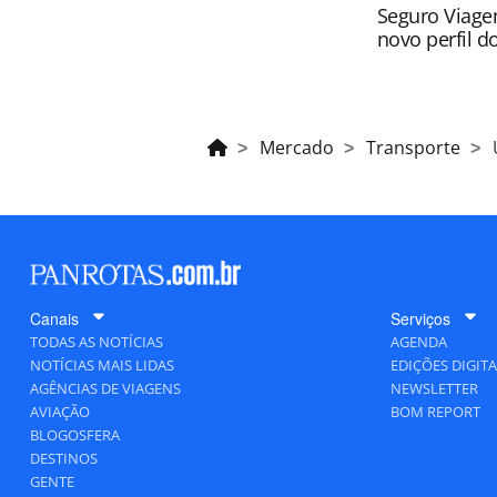
Seguro Viage
novo perfil do
Mercado
Transporte
Canais
Serviços
TODAS AS NOTÍCIAS
AGENDA
NOTÍCIAS MAIS LIDAS
EDIÇÕES DIGITA
AGÊNCIAS DE VIAGENS
NEWSLETTER
AVIAÇÃO
BOM REPORT
BLOGOSFERA
DESTINOS
GENTE