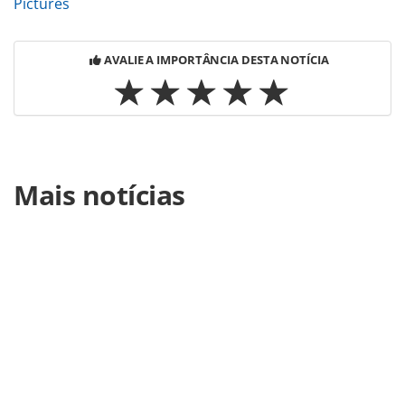
Pictures
AVALIE A IMPORTÂNCIA DESTA NOTÍCIA
Para compartilhar esse conteúdo, por favor utilize o link
Mais notícias
https://www.panrotas.com.br/mercado/transporte/2022/0
e-wemobi-estao-entre-as-empresas-mais-inovadoras-do-
brasil_190449.html ou as ferramentas oferecidas na
página. Todo o conteúdo produzido pela PANROTAS
Editora é protegido pela legislação brasileira sobre direito
autoral. Não reproduza o conteúdo sem autorização da
PANROTAS Editora (copyright@panrotas.com.br).