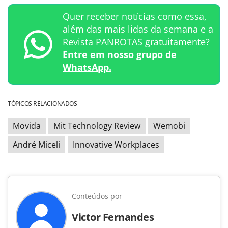
Quer receber notícias como essa,
além das mais lidas da semana e a
Revista PANROTAS gratuitamente?
Entre em nosso grupo de
WhatsApp.
TÓPICOS RELACIONADOS
Movida
Mit Technology Review
Wemobi
André Miceli
Innovative Workplaces
Conteúdos por
Victor Fernandes