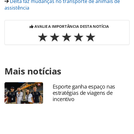
Delta faz mudanças no transporte de animais de
assistência
AVALIE A IMPORTÂNCIA DESTA NOTÍCIA
Para compartilhar esse conteúdo, por favor utilize o link
Mais notícias
https://www.panrotas.com.br/mercado/transporte/2025/0
do-senado-aprova-projeto-que-assegura-cao-de-
assistencia-em-transportes-coletivos_218101.html ou as
Esporte ganha espaço nas
ferramentas oferecidas na página. Todo o conteúdo
estratégias de viagens de
produzido pela PANROTAS Editora é protegido pela
incentivo
legislação brasileira sobre direito autoral. Não reproduza o
conteúdo sem autorização da PANROTAS Editora
(copyright@panrotas.com.br).