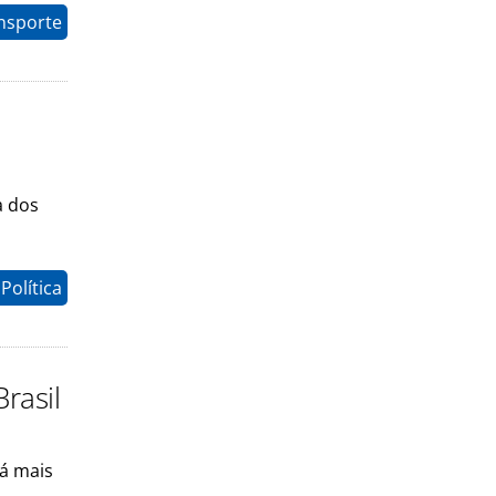
nsporte
a dos
Política
rasil
rá mais