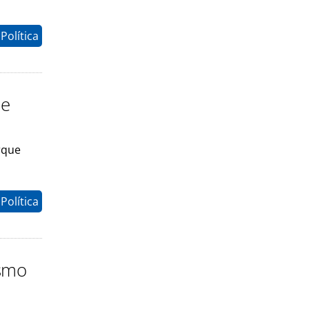
Política
ue
rque
Política
ismo