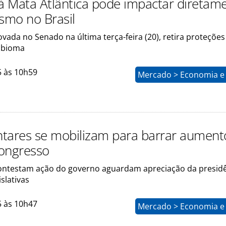
 Mata Atlântica pode impactar diretam
ismo no Brasil
ada no Senado na última terça-feira (20), retira proteções
o bioma
5 às 10h59
Mercado > Economia e 
tares se mobilizam para barrar aument
ongresso
ontestam ação do governo aguardam apreciação da presid
islativas
5 às 10h47
Mercado > Economia e 