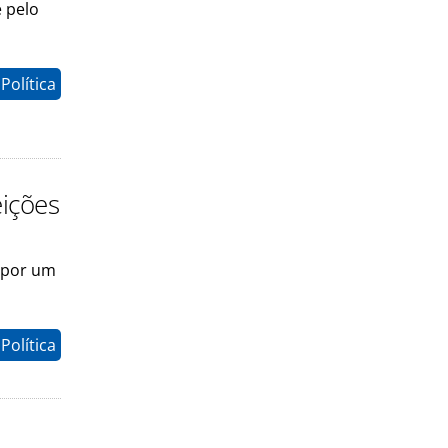
e pelo
Política
eições
 por um
Política