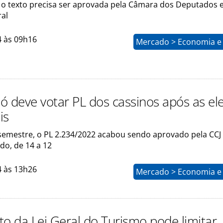
i, o texto precisa ser aprovada pela Câmara dos Deputados 
al
4 às 09h16
Mercado > Economia e 
ó deve votar PL dos cassinos após as el
is
semestre, o PL 2.234/2022 acabou sendo aprovado pela CCJ
do, de 14 a 12
4 às 13h26
Mercado > Economia e 
to da Lei Geral do Turismo pode limitar