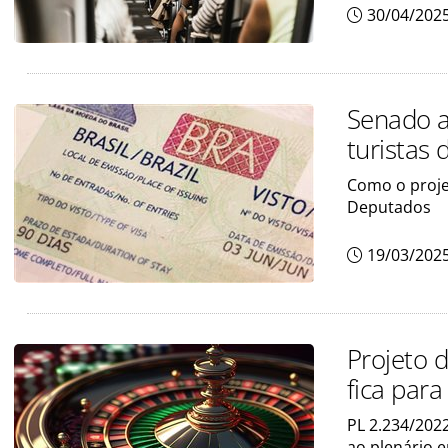
30/04/202
Senado a
turistas 
Como o proje
Deputados
19/03/202
Projeto d
fica par
PL 2.234/202
ao plenário 