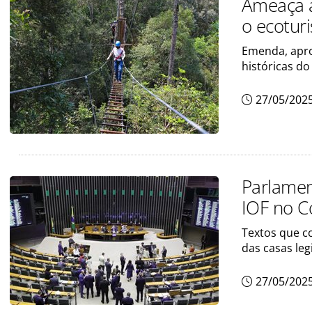
Ameaça à
o ecotur
Emenda, aprov
históricas d
27/05/202
Parlamen
IOF no C
Textos que c
das casas leg
27/05/202