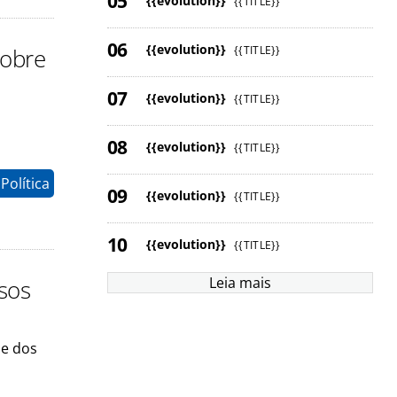
{{evolution}}
{{TITLE}}
{{evolution}}
{{TITLE}}
sobre
{{evolution}}
{{TITLE}}
{{evolution}}
{{TITLE}}
Política
{{evolution}}
{{TITLE}}
{{evolution}}
{{TITLE}}
Leia mais
osos
de dos