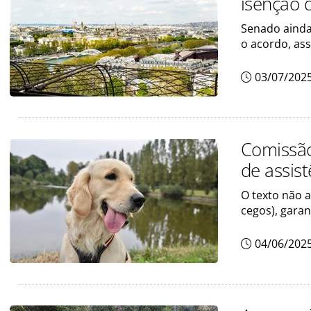
isenção d
Senado ainda 
o acordo, as
03/07/202
Comissão
de assist
O texto não a
cegos), gara
04/06/202