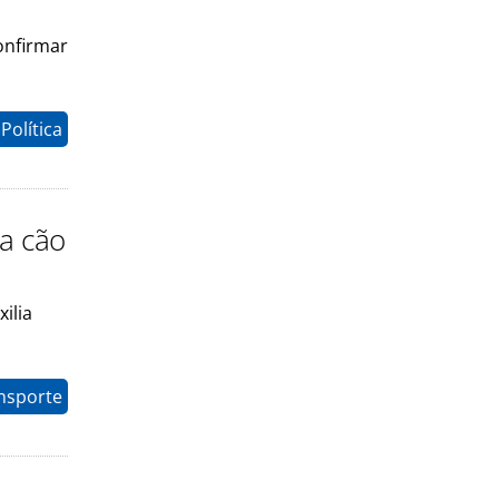
onfirmar
Política
a cão
ilia
nsporte