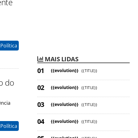
ente
Política
MAIS LIDAS
{{evolution}}
{{TITLE}}
o do
{{evolution}}
{{TITLE}}
ência
{{evolution}}
{{TITLE}}
{{evolution}}
{{TITLE}}
Política