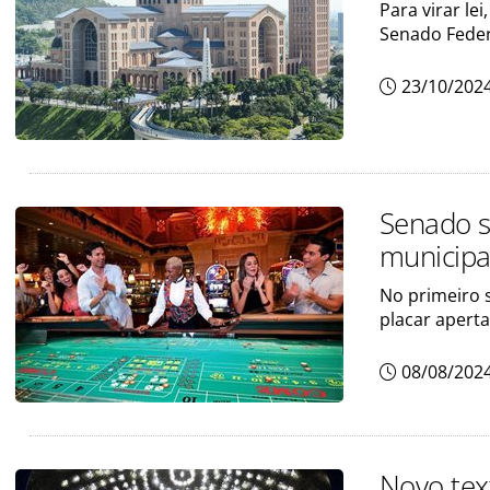
Para virar le
Senado Feder
23/10/202
Senado s
municipa
No primeiro 
placar aperta
08/08/202
Novo tex