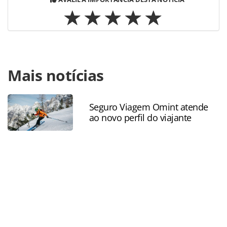
Para compartilhar esse conteúdo, por favor utilize o link
Mais notícias
https://www.panrotas.com.br/nordeste/eventos/2021/09/re
recebe-roadshow-promovido-pela-pcr_184182.html ou as
ferramentas oferecidas na página. Todo o conteúdo
produzido pela PANROTAS Editora é protegido pela
Seguro Viagem Omint atende
ao novo perfil do viajante
legislação brasileira sobre direito autoral. Não reproduza o
conteúdo sem autorização da PANROTAS Editora
(copyright@panrotas.com.br).