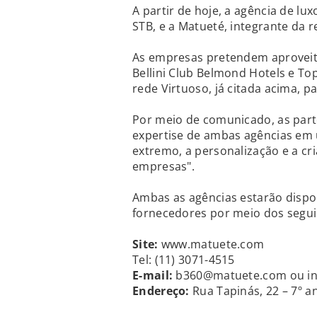
A partir de hoje, a agência de l
STB, e a Matueté, integrante da r
As empresas pretendem aproveita
Bellini Club Belmond Hotels e Top
rede Virtuoso, já citada acima, 
Por meio de comunicado, as part
expertise de ambas agências em
extremo, a personalização e a cri
empresas".
Ambas as agências estarão dispon
fornecedores por meio dos segui
Site:
www.matuete.com
Tel: (11) 3071-4515
E-mail:
b360@matuete.com ou i
Endereço:
Rua Tapinás, 22 – 7º an