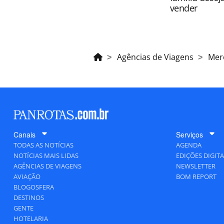
vender
Agências de Viagens
Mer
Canais
Serviços
TODAS AS NOTÍCIAS
AGENDA
NOTÍCIAS MAIS LIDAS
EDIÇÕES DIGITA
AGÊNCIAS DE VIAGENS
NEWSLETTER
AVIAÇÃO
BOM REPORT
BLOGOSFERA
DESTINOS
GENTE
HOTELARIA