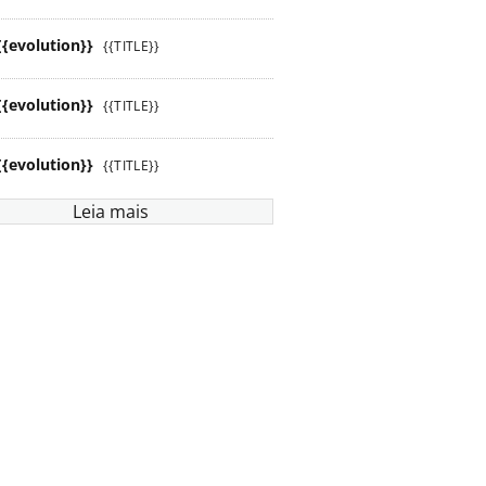
{{evolution}}
{{TITLE}}
{{evolution}}
{{TITLE}}
{{evolution}}
{{TITLE}}
Leia mais