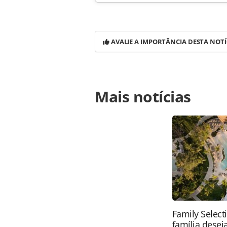
AVALIE A IMPORTÂNCIA DESTA NOTÍ
Para compartilhar esse conteúdo, por 
Mais notícias
https://www.panrotas.com.br/notici
b360-e-matuete-unem-se-no-mercado
oferecidas na página. Todo o conte
pela legislação brasileira sobre dir
autorização da PANROTAS Editora (
Family Select
família desej