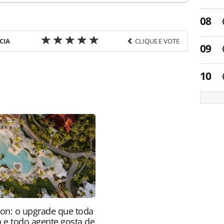
CIA
CLIQUE E VOTE
favor utilize o link
a-turismo/agenciasdeviagens/2015/03/agencias-
-de-luxo_111166.html ou as ferramentas
údo produzido pela PANROTAS Editora é protegido
eito autoral. Não reproduza o conteúdo sem
copyright@panrotas.com.br).
ion: o upgrade que toda
a e todo agente gosta de