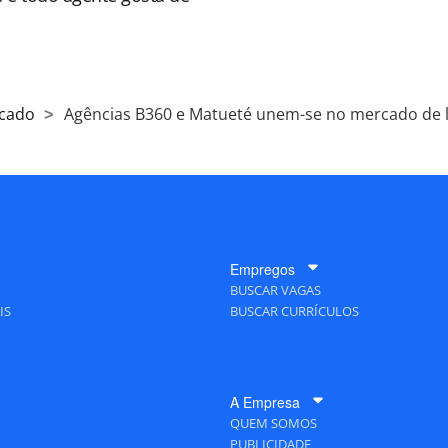
cado
Agências B360 e Matueté unem-se no mercado de 
Empregos
BUSCAR VAGAS
IS
BUSCAR CURRÍCULOS
A Empresa
QUEM SOMOS
PUBLICIDADE