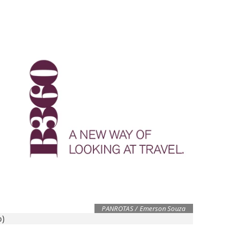
PANROTAS / Emerson Souza
o)