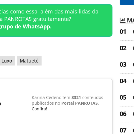
cias como essa, além das mais lidas da
ta PANROTAS gratuitamente?
MA
grupo de WhatsApp.
 Luxo
Matueté
Karina Cedeño tem
8321
conteúdos
o
publicados no
Portal PANROTAS
.
Confira!