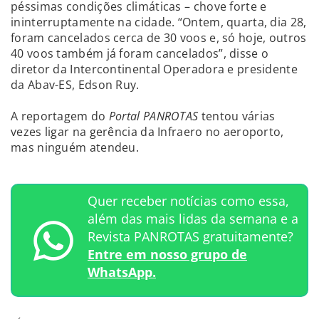
péssimas condições climáticas – chove forte e
ininterruptamente na cidade. “Ontem, quarta, dia 28,
foram cancelados cerca de 30 voos e, só hoje, outros
40 voos também já foram cancelados”, disse o
diretor da Intercontinental Operadora e presidente
da Abav-ES, Edson Ruy.
A reportagem do
Portal PANROTAS
tentou várias
vezes ligar na gerência da Infraero no aeroporto,
mas ninguém atendeu.
Quer receber notícias como essa,
além das mais lidas da semana e a
Revista PANROTAS gratuitamente?
Entre em nosso grupo de
WhatsApp.