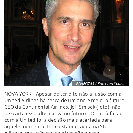
PANROTAS / Emerson Souza
NOVA YORK - Apesar de ter dito não à fusão com a
United Airlines há cerca de um ano e meio, o futuro
CEO da Continental Airlines, Jeff Smisek (foto), não
descarta essa alternativa no futuro. “O não à fusão
com a United foi a decisão mais acertada para
aquele momento. Hoje estamos aqua na Star
Alliance, mas não posso dizer não a essa