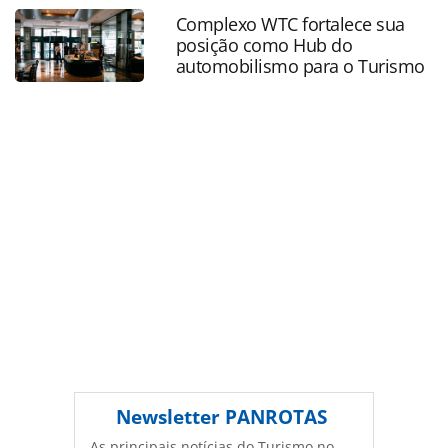
alliance-em-nova-york_52363.html ou as ferramentas
Complexo WTC fortalece sua
oferecidas na página. Todo o conteúdo produzido pela
posição como Hub do
PANROTAS Editora é protegido pela legislação brasileira
automobilismo para o Turismo
sobre direito autoral. Não reproduza o conteúdo sem
autorização da PANROTAS Editora
(copyright@panrotas.com.br).
Newsletter
PANROTAS
As principais notícias do Turismo no