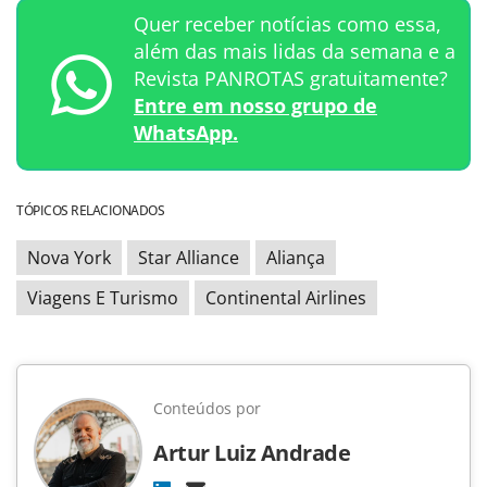
Quer receber notícias como essa,
além das mais lidas da semana e a
Revista PANROTAS gratuitamente?
Entre em nosso grupo de
WhatsApp.
TÓPICOS RELACIONADOS
Nova York
Star Alliance
Aliança
Viagens E Turismo
Continental Airlines
Conteúdos por
Artur Luiz Andrade