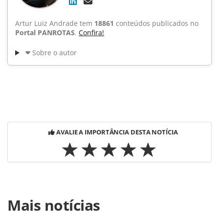
Artur Luiz Andrade tem
18861
conteúdos publicados no
Portal PANROTAS
.
Confira!
Sobre o autor
AVALIE A IMPORTÂNCIA DESTA NOTÍCIA
Para compartilhar esse conteúdo, por favor utilize o link
Mais notícias
https://www.panrotas.com.br/noticia-
turismo/aviacao/2009/10/veja-fotos-da-cerimonia-da-star-