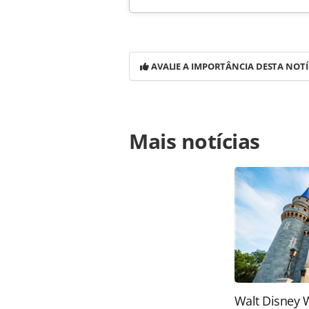
AVALIE A IMPORTÂNCIA DESTA NOTÍ
Para compartilhar esse conteúdo, por 
Mais notícias
https://www.panrotas.com.br/notici
produto-especicico-na-rio-oil-gas_6
Todo o conteúdo produzido pela PAN
brasileira sobre direito autoral. N
PANROTAS Editora (copyright@panro
Walt Disney 