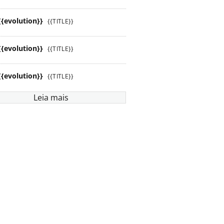
{{evolution}}
{{TITLE}}
{{evolution}}
{{TITLE}}
{{evolution}}
{{TITLE}}
Leia mais