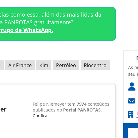
cias como essa, além das mais lidas da
ta PANROTAS gratuitamente?
grupo de WhatsApp.
e
Air France
Klm
Petróleo
Riocentro
As p
seu 
Felipe Niemeyer tem
7974
conteúdos
er
publicados no
Portal PANROTAS
.
Confira!