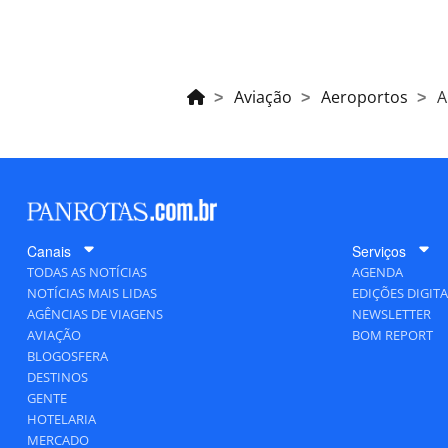
Aviação
Aeroportos
A
Canais
Serviços
TODAS AS NOTÍCIAS
AGENDA
NOTÍCIAS MAIS LIDAS
EDIÇÕES DIGITA
AGÊNCIAS DE VIAGENS
NEWSLETTER
AVIAÇÃO
BOM REPORT
BLOGOSFERA
DESTINOS
GENTE
HOTELARIA
MERCADO