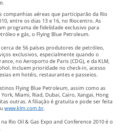
m.
as companhias aéreas que participarão da Rio
0, entre os dias 13 e 16, no Riocentro. As
m programa de fidelidade exclusivo para
etróleo e gás, o Flying Blue Petroleum.
erca de 56 países produtores de petróleo,
rviços exclusivos, especialmente quando o
France, no Aeroporto de Paris (CDG), e da KLM,
hol. Incluem prioridade no check-in, acesso
tesias em hotéis, restaurantes e passeios.
estinos Flying Blue Petroleum, assim como as
York, Miami, Riad, Dubai, Cairo, Xangai, Hong
s outras. A filiação é gratuita e pode ser feita
u
www.klm.com.br
.
 na Rio Oil & Gas Expo and Conference 2010 é o
.