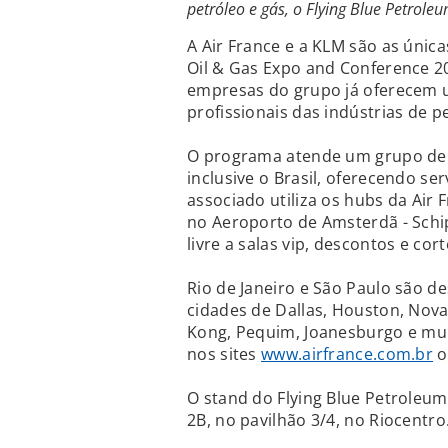
petróleo e gás, o Flying Blue Petroleu
A Air France e a KLM são as únic
Oil & Gas Expo and Conference 201
empresas do grupo já oferecem u
profissionais das indústrias de p
O programa atende um grupo de c
inclusive o Brasil, oferecendo se
associado utiliza os hubs da Air 
no Aeroporto de Amsterdã - Schip
livre a salas vip, descontos e cor
Rio de Janeiro e São Paulo são d
cidades de Dallas, Houston, Nova 
Kong, Pequim, Joanesburgo e muita
nos sites
www.airfrance.com.br
o
O stand do Flying Blue Petroleum
2B, no pavilhão 3/4, no Riocentro