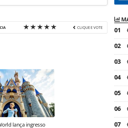
MA
CIA
CLIQUE E VOTE
favor utilize o link
a-turismo/aviacao/2010/09/af-klm-mostram-
1247.html ou as ferramentas oferecidas na página.
ROTAS Editora é protegido pela legislação
ão reproduza o conteúdo sem autorização da
tas.com.br).
World lança ingresso