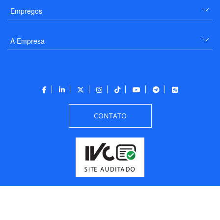
Empregos
A Empresa
CONTATO
Todos os direitos reservados a PANROTAS Editora - Ver.
Friday, August 7, 2026
2:46:37 PM -03:00:00 - Builder 2026.6.2.1
/ Layout
205df0c0b694a693290208d10d1a485b