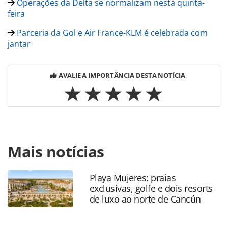
Operações da Delta se normalizam nesta quinta-
feira
Parceria da Gol e Air France-KLM é celebrada com
jantar
AVALIE A IMPORTÂNCIA DESTA NOTÍCIA
Para compartilhar esse conteúdo, por favor utilize o link
Mais notícias
https://www.panrotas.com.br/noticia-
turismo/aviacao/2016/08/gol-e-delta-realizam-primeiro-
insight-meeting-no-pais_128607.html ou as ferramentas
Playa Mujeres: praias
oferecidas na página. Todo o conteúdo produzido pela
exclusivas, golfe e dois resorts
PANROTAS Editora é protegido pela legislação brasileira
de luxo ao norte de Cancún
sobre direito autoral. Não reproduza o conteúdo sem
autorização da PANROTAS Editora
(copyright@panrotas.com.br).