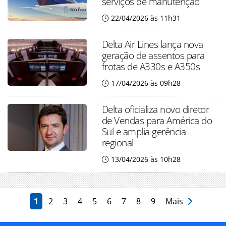
serviços de manutenção
22/04/2026 às 11h31
Delta Air Lines lança nova
geração de assentos para
frotas de A330s e A350s
17/04/2026 às 09h28
Delta oficializa novo diretor
de Vendas para América do
Sul e amplia gerência
regional
13/04/2026 às 10h28
1
2
3
4
5
6
7
8
9
Mais