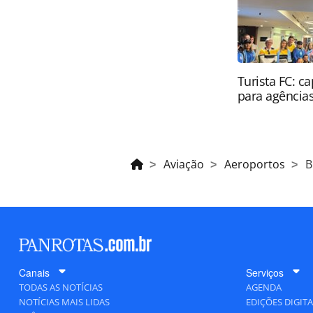
Turista FC: c
para agência
Aviação
Aeroportos
B
Canais
Serviços
TODAS AS NOTÍCIAS
AGENDA
NOTÍCIAS MAIS LIDAS
EDIÇÕES DIGITA