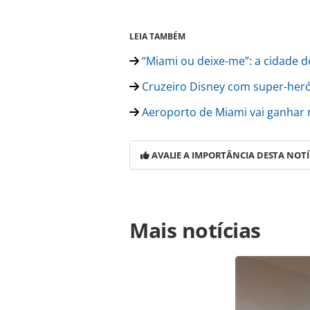
LEIA TAMBÉM
“Miami ou deixe-me”: a cidade d
Cruzeiro Disney com super-heró
Aeroporto de Miami vai ganhar 
AVALIE A IMPORTÂNCIA DESTA NOTÍ
Para compartilhar esse conteúdo, por 
Mais notícias
https://www.panrotas.com.br/notici
de-miami-quebra-recorde-de-pax_143
Todo o conteúdo produzido pela PAN
brasileira sobre direito autoral. N
PANROTAS Editora (copyright@panro