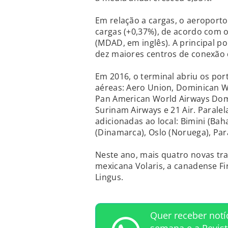
Em relação a cargas, o aeroport
cargas (+0,37%), de acordo com
(MDAD, em inglês). A principal 
dez maiores centros de conexão
Em 2016, o terminal abriu os po
aéreas: Aero Union, Dominican Wi
Pan American World Airways Domin
Surinam Airways e 21 Air. Parale
adicionadas ao local: Bimini (B
(Dinamarca), Oslo (Noruega), Pa
Neste ano, mais quatro novas tr
mexicana Volaris, a canadense Fir
Lingus.
Quer receber notí