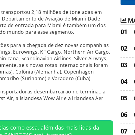
o transportou 2,18 milhões de toneladas em
 o Departamento de Aviação de Miami-Dade
MA
porta de entrada para Miami é também um dos
 do mundo para esse segmento.
rtões para a chegada de dez novas companhias
ngs, Eurowings, KF Cargo, Northern Air Cargo,
icana, Scandinavian Airlines, Silver Airways,
lamente, seis novas rotas internacionais foram
ahamas), Colônia (Alemanha), Copenhagen
ramaribo (Suriname) e Varadero (Cuba).
ansportadoras desembarcarão no termina.: a
st Air, a islandesa Wow Air e a irlandesa Aer
cias como essa, além das mais lidas da