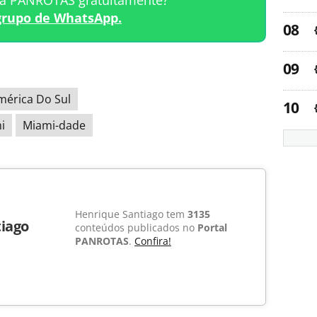
ta PANROTAS gratuitamente?
grupo de WhatsApp.
mérica Do Sul
i
Miami-dade
Henrique Santiago tem
3135
iago
conteúdos publicados no
Portal
PANROTAS
.
Confira!