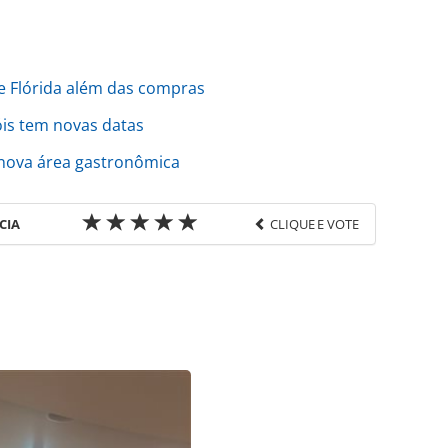
e Flórida além das compras
is tem novas datas
nova área gastronômica
CIA
CLIQUE E VOTE
favor utilize o link
a-turismo/aviacao/2017/01/brasil-cai-30-mas-aerop-
885.html ou as ferramentas oferecidas na página.
ROTAS Editora é protegido pela legislação
ão reproduza o conteúdo sem autorização da
tas.com.br).