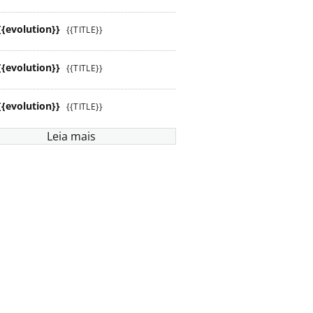
{{evolution}}
{{TITLE}}
{{evolution}}
{{TITLE}}
{{evolution}}
{{TITLE}}
Leia mais