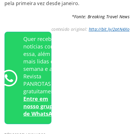
pela primeira vez desde janeiro.
*Fonte: Breaking Travel News
conteúdo original:
http://bit.ly/2ptN4Xo
Quer receber
notícias como
essa, além das
mais lidas da
semana e a
Revista
PANROTAS
gratuitamente?
Entre em
nosso grupo
de WhatsApp.