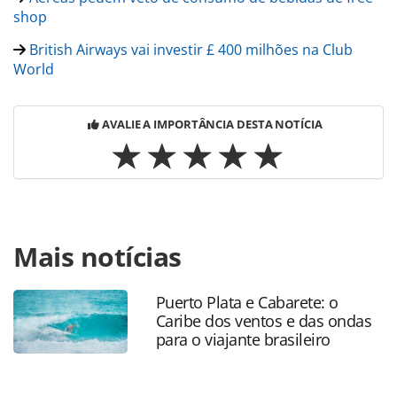
shop
British Airways vai investir £ 400 milhões na Club
World
AVALIE A IMPORTÂNCIA DESTA NOTÍCIA
Para compartilhar esse conteúdo, por favor utilize o link
Mais notícias
https://www.panrotas.com.br/noticia-
turismo/aviacao/2017/05/falha-de-sistema-cancela-e-
altera-voos-da-british-airways_146827.html ou as
Puerto Plata e Cabarete: o
ferramentas oferecidas na página. Todo o conteúdo
Caribe dos ventos e das ondas
produzido pela PANROTAS Editora é protegido pela
para o viajante brasileiro
legislação brasileira sobre direito autoral. Não reproduza o
conteúdo sem autorização da PANROTAS Editora
(copyright@panrotas.com.br).