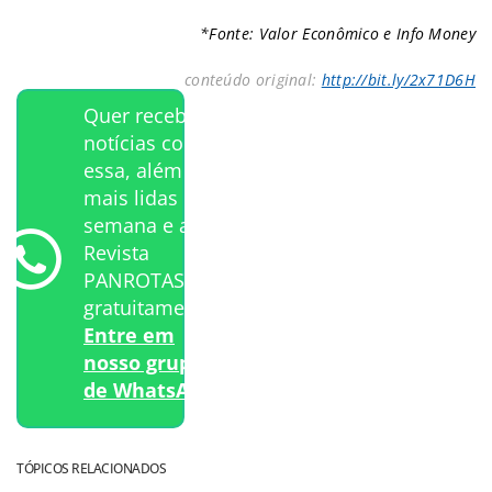
*Fonte: Valor Econômico e Info Money
conteúdo original:
http://bit.ly/2x71D6H
Quer receber
notícias como
essa, além das
mais lidas da
semana e a
Revista
PANROTAS
gratuitamente?
Entre em
nosso grupo
de WhatsApp.
TÓPICOS RELACIONADOS