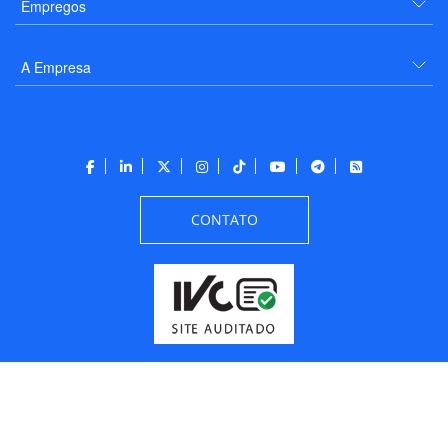
Empregos
A Empresa
CONTATO
Todos os direitos reservados a PANROTAS Editora - Ver.
Friday, August 7, 2026
2:46:37 PM -03:00:00 - Builder 2026.6.2.1
/ Layout
205df0c0b694a693290208d10d1a485b