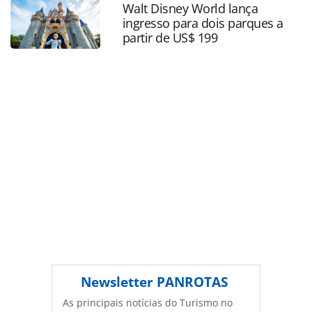
Walt Disney World lança
ferramentas oferecidas na página. Todo o conteúdo
ingresso para dois parques a
produzido pela PANROTAS Editora é protegido pela
partir de US$ 199
legislação brasileira sobre direito autoral. Não reproduza o
conteúdo sem autorização da PANROTAS Editora
(copyright@panrotas.com.br).
Newsletter
PANROTAS
As principais notícias do Turismo no