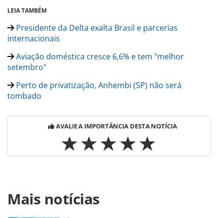
LEIA TAMBÉM
Presidente da Delta exalta Brasil e parcerias
internacionais
Aviação doméstica cresce 6,6% e tem "melhor
setembro"
Perto de privatização, Anhembi (SP) não será
tombado
AVALIE A IMPORTÂNCIA DESTA NOTÍCIA
Para compartilhar esse conteúdo, por favor utilize o link
Mais notícias
https://www.panrotas.com.br/noticia-
turismo/aviacao/2017/11/5-aeroportos-de-sp-sao-
transferidos-a-iniciativa-privada_150978.html ou as