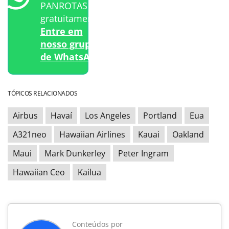
PANROTAS
gratuitamente?
Entre em
nosso grupo
de WhatsApp.
TÓPICOS RELACIONADOS
Airbus
Havaí
Los Angeles
Portland
Eua
A321neo
Hawaiian Airlines
Kauai
Oakland
Maui
Mark Dunkerley
Peter Ingram
Hawaiian Ceo
Kailua
Conteúdos por