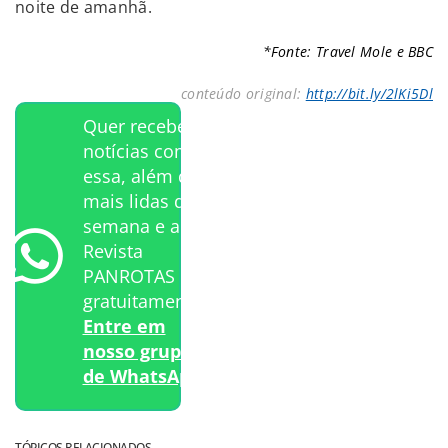
noite de amanhã.
*Fonte: Travel Mole e BBC
conteúdo original:
http://bit.ly/2lKi5Dl
Quer receber
notícias como
essa, além das
mais lidas da
semana e a
Revista
PANROTAS
gratuitamente?
Entre em
nosso grupo
de WhatsApp.
TÓPICOS RELACIONADOS