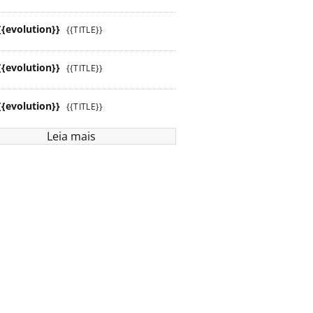
{{evolution}}
{{TITLE}}
{{evolution}}
{{TITLE}}
{{evolution}}
{{TITLE}}
Leia mais