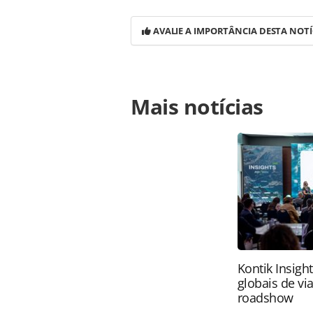
AVALIE A IMPORTÂNCIA DESTA NOTÍ
Para compartilhar esse conteúdo, por 
Mais notícias
https://www.panrotas.com.br/noticia
polo-gastronomico-saiba_144868.htm
conteúdo produzido pela PANROTAS Ed
direito autoral. Não reproduza o c
(copyright@panrotas.com.br).
Kontik Insigh
globais de vi
roadshow