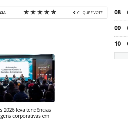
CIA
CLIQUE E VOTE
favor utilize o link
-turismo/brasil/2017/03/boulevard-olimpico-tera-
l ou as ferramentas oferecidas na página. Todo o
itora é protegido pela legislação brasileira sobre
onteúdo sem autorização da PANROTAS Editora
ts 2026 leva tendências
agens corporativas em