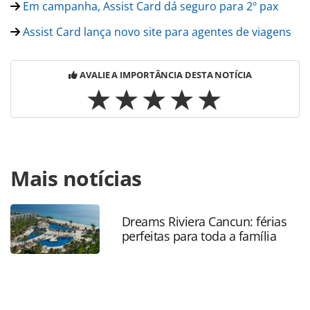
Em campanha, Assist Card dá seguro para 2º pax
Assist Card lança novo site para agentes de viagens
AVALIE A IMPORTÂNCIA DESTA NOTÍCIA
Para compartilhar esse conteúdo, por favor utilize o link
Mais notícias
https://www.panrotas.com.br/noticia-
turismo/cartoesdeassistencia/2016/06/agencias-
representam-70-das-vendas-da-assist-card_126566.html ou
as ferramentas oferecidas na página. Todo o conteúdo
Dreams Riviera Cancun: férias
perfeitas para toda a família
produzido pela PANROTAS Editora é protegido pela
legislação brasileira sobre direito autoral. Não reproduza o
conteúdo sem autorização da PANROTAS Editora
(copyright@panrotas.com.br).