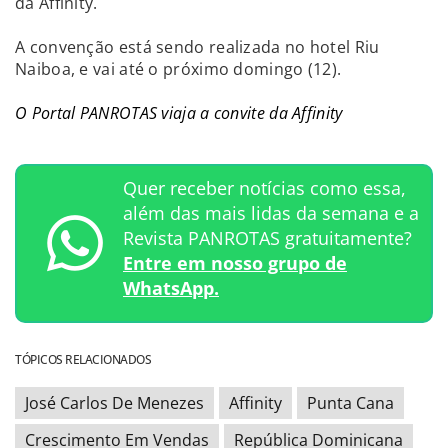
da Affinity.
A convenção está sendo realizada no hotel Riu
Naiboa, e vai até o próximo domingo (12).
O Portal PANROTAS viaja a convite da Affinity
Quer receber notícias como essa,
além das mais lidas da semana e a
Revista PANROTAS gratuitamente?
Entre em nosso grupo de
WhatsApp.
TÓPICOS RELACIONADOS
José Carlos De Menezes
Affinity
Punta Cana
Crescimento Em Vendas
República Dominicana