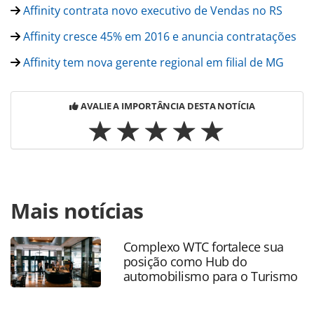
Affinity contrata novo executivo de Vendas no RS
Affinity cresce 45% em 2016 e anuncia contratações
Affinity tem nova gerente regional em filial de MG
AVALIE A IMPORTÂNCIA DESTA NOTÍCIA
Para compartilhar esse conteúdo, por favor utilize o link
Mais notícias
https://www.panrotas.com.br/noticia-
turismo/cartoesdeassistencia/2017/03/affinity-leva-
convencao-interna-para-punta-cana-veja_144906.html ou
Complexo WTC fortalece sua
as ferramentas oferecidas na página. Todo o conteúdo
posição como Hub do
produzido pela PANROTAS Editora é protegido pela
automobilismo para o Turismo
legislação brasileira sobre direito autoral. Não reproduza o
conteúdo sem autorização da PANROTAS Editora