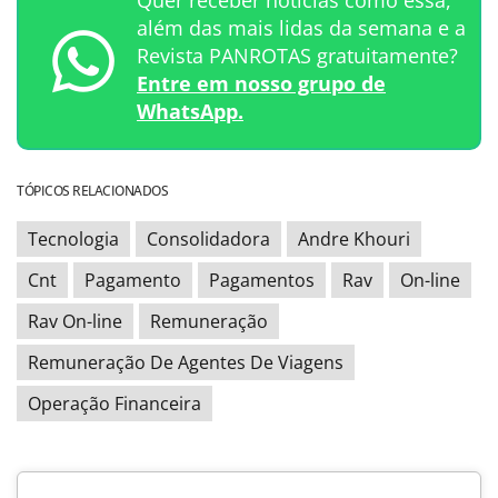
além das mais lidas da semana e a
Revista PANROTAS gratuitamente?
Entre em nosso grupo de
WhatsApp.
TÓPICOS RELACIONADOS
Tecnologia
Consolidadora
Andre Khouri
Cnt
Pagamento
Pagamentos
Rav
On-line
Rav On-line
Remuneração
Remuneração De Agentes De Viagens
Operação Financeira