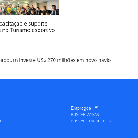
apacitação e suporte
s no Turismo esportivo
eabourn investe US$ 270 milhões em novo navio
Empregos
BUSCAR VAGAS
IS
BUSCAR CURRÍCULOS