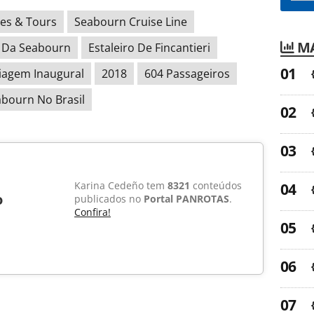
ses & Tours
Seabourn Cruise Line
MA
 Da Seabourn
Estaleiro De Fincantieri
iagem Inaugural
2018
604 Passageiros
bourn No Brasil
Karina Cedeño tem
8321
conteúdos
o
publicados no
Portal PANROTAS
.
Confira!