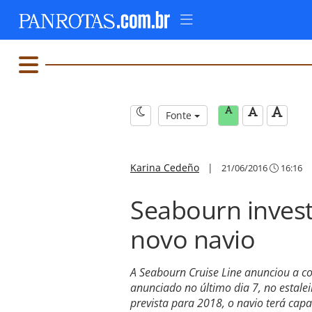
Fonte
Karina Cedeño
|
21/06/2016
16:16
Seabourn inves
novo navio
A Seabourn Cruise Line anunciou a c
anunciado no último dia 7, no estale
prevista para 2018, o navio terá cap