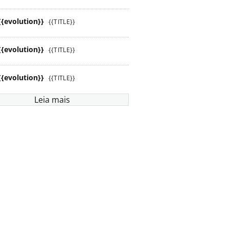
{{evolution}}
{{TITLE}}
{{evolution}}
{{TITLE}}
{{evolution}}
{{TITLE}}
Leia mais