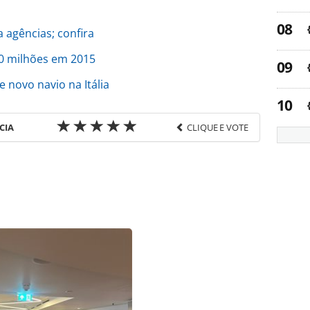
a agências; confira
0 milhões em 2015
novo navio na Itália
CIA
CLIQUE E VOTE
favor utilize o link
a-turismo/cruzeiros/2016/06/seabourn-investe-us-
tml ou as ferramentas oferecidas na página. Todo
Editora é protegido pela legislação brasileira
uza o conteúdo sem autorização da PANROTAS
).