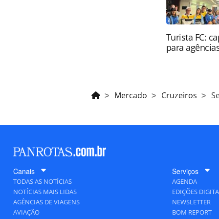
Turista FC: c
para agência
Mercado
Cruzeiros
S
Canais
Serviços
TODAS AS NOTÍCIAS
AGENDA
NOTÍCIAS MAIS LIDAS
EDIÇÕES DIGITA
AGÊNCIAS DE VIAGENS
NEWSLETTER
AVIAÇÃO
BOM REPORT