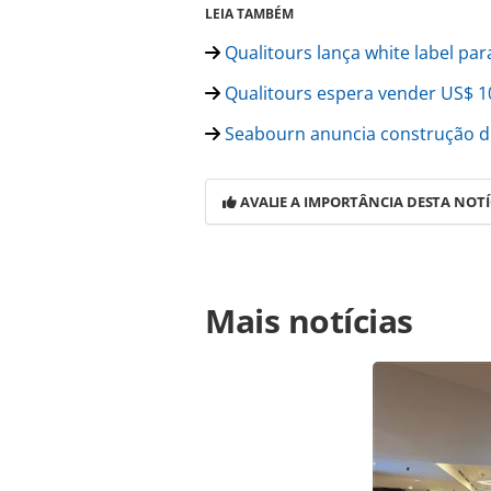
LEIA TAMBÉM
Qualitours lança white label par
Qualitours espera vender US$ 1
Seabourn anuncia construção de 
AVALIE A IMPORTÂNCIA DESTA NOTÍ
Para compartilhar esse conteúdo, por 
Mais notícias
https://www.panrotas.com.br/notici
270-milhoes-em-novo-navio_126788.h
o conteúdo produzido pela PANROTAS 
sobre direito autoral. Não reprod
Editora (copyright@panrotas.com.br