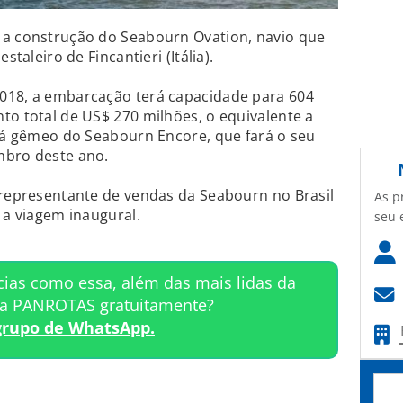
 a construção do Seabourn Ovation, navio que
staleiro de Fincantieri (Itália).
018, a embarcação terá capacidade para 604
to total de US$ 270 milhões, o equivalente a
erá gêmeo do Seabourn Encore, que fará o seu
mbro deste ano.
 representante de vendas da Seabourn no Brasil
As p
 a viagem inaugural.
seu 
cias como essa, além das mais lidas da
ta PANROTAS gratuitamente?
grupo de WhatsApp.