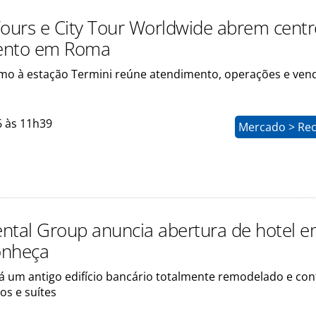
Tours e City Tour Worldwide abrem centr
ento em Roma
mo à estação Termini reúne atendimento, operações e ven
6 às 11h39
Mercado > Rec
ntal Group anuncia abertura de hotel 
onheça
á um antigo edifício bancário totalmente remodelado e con
os e suítes