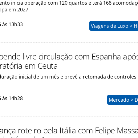
to inicia operação com 120 quartos e terá 168 acomodaç
apa em 2027
6 às 13h33
Viagens de Luxo > H
uspende livre circulação com Espanha apó
gratória em Ceuta
duração inicial de um mês e prevê a retomada de controles
6 às 14h28
Mercado > D
ança roteiro pela Itália com Felipe Mass