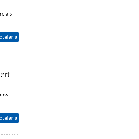
rciais
otelaria
ert
 nova
otelaria