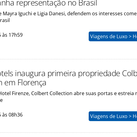
 ganha representação no Brasil
e Mayra Iguchi e Ligia Danesi, defendem os interesses come
rasil
6 às 17h59
Viagens de Luxo > H
tels inaugura primeira propriedade Colb
on em Florença
otel Firenze, Colbert Collection abre suas portas e estreia
de
6 às 08h36
Viagens de Luxo > H