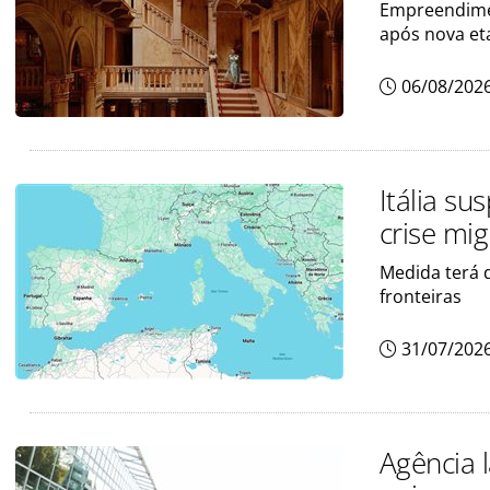
Empreendimen
após nova et
06/08/202
Itália s
crise mi
Medida terá 
fronteiras
31/07/202
Agência l