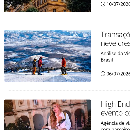
10/07/202
Transaçõe
neve cre
Análise da Vi
Brasil
06/07/202
High End 
evento 
Agência de vi
com parceiro