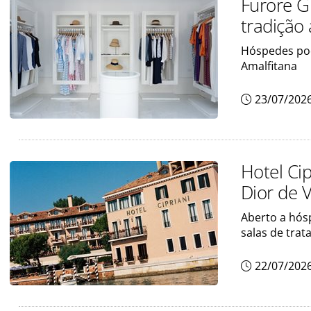
Furore G
tradição 
Hóspedes pod
Amalfitana
23/07/202
Hotel Ci
Dior de 
Aberto a hós
salas de tra
22/07/202