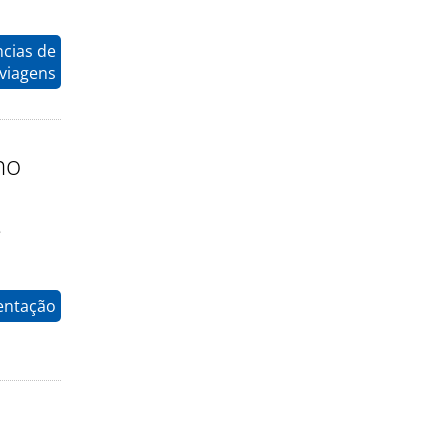
ncias de
viagens
no
e
entação