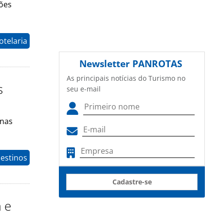
ões
otelaria
Newsletter
PANROTAS
As principais notícias do Turismo no
s
seu e-mail
 nas
estinos
Cadastre-se
a e