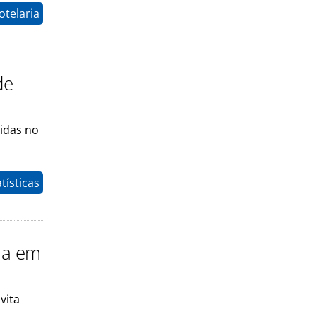
otelaria
de
tidas no
tísticas
lia em
vita