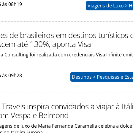
6 às 08h19
Viagens de Luxo > H
s de brasileiros em destinos turísticos 
scem até 130%, aponta Visa
sa Consulting foi realizada com credenciais Visa Infinite emi
6 às 09h28
Destinos > Pesquisas e Esta
Travels inspira convidados a viajar à Itá
com Vespa e Belmond
agens de luxo de Maria Fernanda Caramella celebra a dolce 
s no Jardim Europa