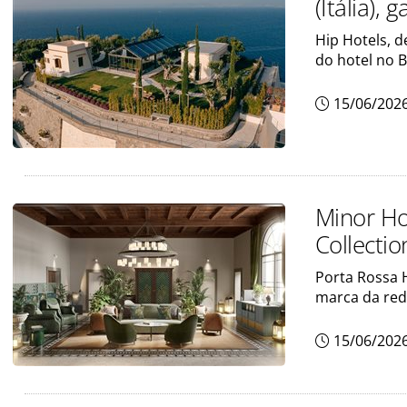
(Itália),
Hip Hotels, d
do hotel no B
15/06/202
Minor Ho
Collecti
Porta Rossa H
marca da re
15/06/202