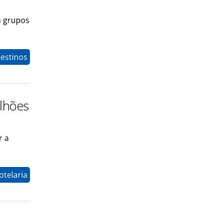
m grupos
Destinos
ilhões
r a
otelaria