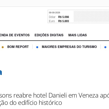
08-08-2026
Dólar
R$ 5.098
Euro
R$ 5.893
ENDA DE EVENTOS
EDIÇÕES DIGITAIS
MAIS LIDAS
BOM REPORT
MAIORES EMPRESAS DO TURISMO
a
sons reabre hotel Danieli em Veneza ap
ão do edifício histórico