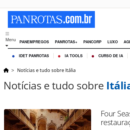
Menu
PANEMPREGOS
PANROTAS+
PANCORP
LUXO
AG
IDET PANROTAS
IA TOOLS
CURSO DE IA
Notícias e tudo sobre Itália
Notícias e tudo sobre
Itáli
Four Sea
restauraç