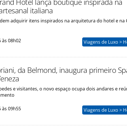
rand Hotel lança boutique inspirada na
artesanal italiana
em adquirir itens inspirados na arquitetura do hotel e na 
6 às 08h02
Viagens de Luxo > H
priani, da Belmond, inaugura primeiro Sp
Veneza
pedes e visitantes, o novo espaço ocupa dois andares e reú
tamento
6 às 09h55
Viagens de Luxo > H