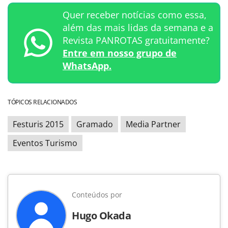
Quer receber notícias como essa,
além das mais lidas da semana e a
Revista PANROTAS gratuitamente?
Entre em nosso grupo de
WhatsApp.
TÓPICOS RELACIONADOS
Festuris 2015
Gramado
Media Partner
Eventos Turismo
Conteúdos por
Hugo Okada