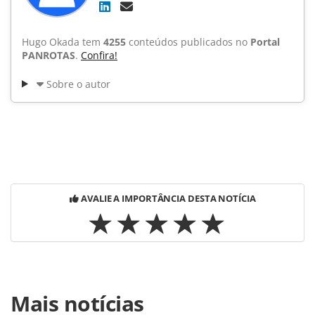
Hugo Okada tem
4255
conteúdos publicados no
Portal
PANROTAS
.
Confira!
Sobre o autor
AVALIE A IMPORTÂNCIA DESTA NOTÍCIA
Para compartilhar esse conteúdo, por favor utilize o link
Mais notícias
https://www.panrotas.com.br/noticia-