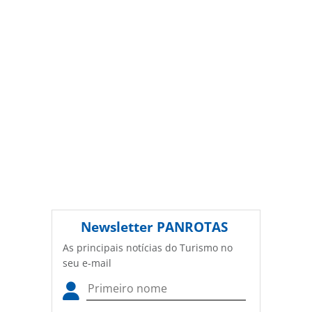
turismo/destinos/2015/11/europa-lanca-acao-para-
inspirar-viajantes-confira_120584.html ou as ferramentas
oferecidas na página. Todo o conteúdo produzido pela
PANROTAS Editora é protegido pela legislação brasileira
sobre direito autoral. Não reproduza o conteúdo sem
autorização da PANROTAS Editora
(copyright@panrotas.com.br).
Newsletter
PANROTAS
As principais notícias do Turismo no
seu e-mail