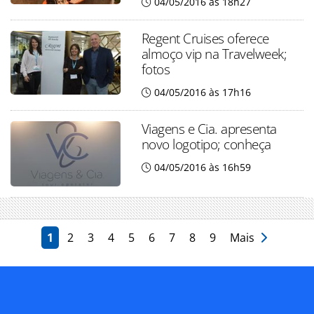
04/05/2016 às 18h27
Regent Cruises oferece
almoço vip na Travelweek;
fotos
04/05/2016 às 17h16
Viagens e Cia. apresenta
novo logotipo; conheça
04/05/2016 às 16h59
1
2
3
4
5
6
7
8
9
Mais