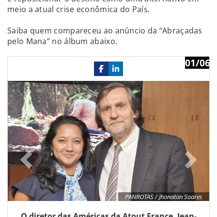
meio a atual crise econômica do País.
Saiba quem compareceu ao anúncio da “Abraçadas
pelo Mana” no álbum abaixo.
01/06
Previous
Ne
PANROTAS / Jhonatan Soares
O diretor das Américas da Atout France, Jean-