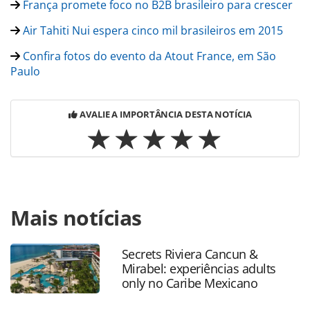
França promete foco no B2B brasileiro para crescer
Air Tahiti Nui espera cinco mil brasileiros em 2015
Confira fotos do evento da Atout France, em São
Paulo
AVALIE A IMPORTÂNCIA DESTA NOTÍCIA
Para compartilhar esse conteúdo, por favor utilize o link
Mais notícias
https://www.panrotas.com.br/noticia-
turismo/destinos/2016/05/tahiti-quer-afastar-estigma-de-
luxo-para-atrair-brasileiro_125478.html ou as ferramentas
Secrets Riviera Cancun &
oferecidas na página. Todo o conteúdo produzido pela
Mirabel: experiências adults
PANROTAS Editora é protegido pela legislação brasileira
only no Caribe Mexicano
sobre direito autoral. Não reproduza o conteúdo sem
autorização da PANROTAS Editora