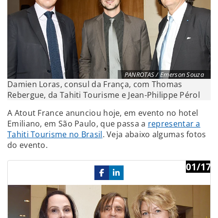
PANROTAS / Emerson Souza
Damien Loras, consul da França, com Thomas
Rebergue, da Tahiti Tourisme e Jean-Philippe Pérol
A Atout France anunciou hoje, em evento no hotel
Emiliano, em São Paulo, que passa a
representar a
Tahiti Tourisme no Brasil
. Veja abaixo algumas fotos
do evento.
01/17
Previous
Ne