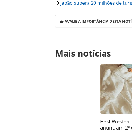
Japão supera 20 milhões de turi
AVALIE A IMPORTÂNCIA DESTA NOTÍ
Para compartilhar esse conteúdo, por 
Mais notícias
https://www.panrotas.com.br/notici
avisos-peculiares-para-turistas-con
página. Todo o conteúdo produzido 
brasileira sobre direito autoral. N
PANROTAS Editora (copyright@panro
Best Western
anunciam 2ª 