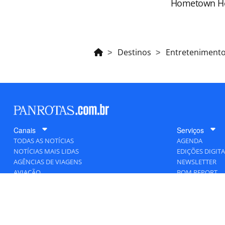
Hometown H
Destinos
Entreteniment
Canais
Serviços
TODAS AS NOTÍCIAS
AGENDA
NOTÍCIAS MAIS LIDAS
EDIÇÕES DIGITA
AGÊNCIAS DE VIAGENS
NEWSLETTER
AVIAÇÃO
BOM REPORT
BLOGOSFERA
DESTINOS
GENTE
HOTELARIA
MERCADO