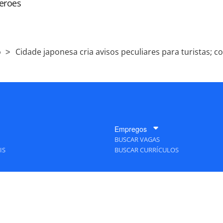
eroes
o
Cidade japonesa cria avisos peculiares para turistas; co
Empregos
BUSCAR VAGAS
IS
BUSCAR CURRÍCULOS
A Empresa
QUEM SOMOS
PUBLICIDADE