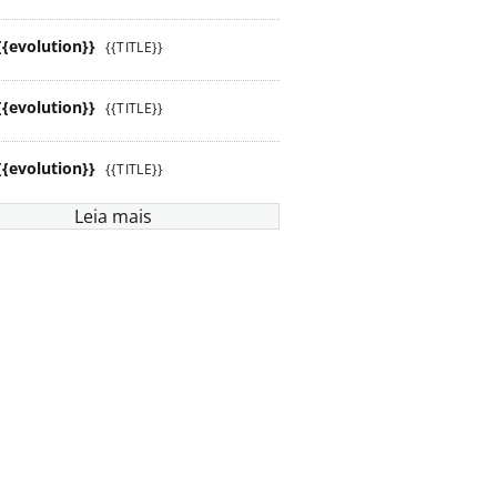
{{evolution}}
{{TITLE}}
{{evolution}}
{{TITLE}}
{{evolution}}
{{TITLE}}
Leia mais