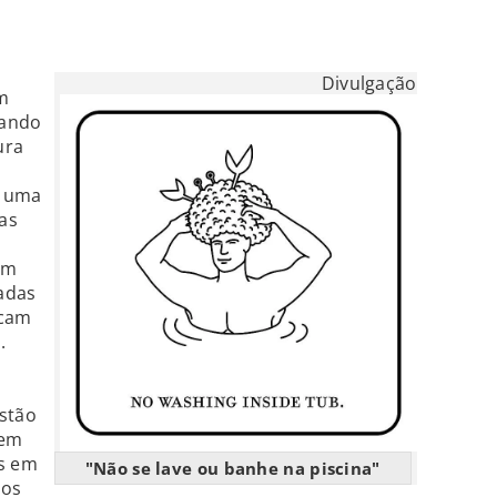
Divulgação
am
cando
ura
m uma
as
om
adas
icam
.
a
estão
 em
as em
"Não se lave ou banhe na piscina"
dos