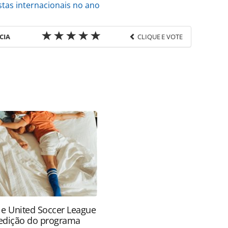
stas internacionais no ano
CIA
CLIQUE E VOTE
favor utilize o link
a-turismo/destinos/2017/02/cidade-japonesa-cria-
fira_144570.html ou as ferramentas oferecidas na
pela PANROTAS Editora é protegido pela legislação
ão reproduza o conteúdo sem autorização da
tas.com.br).
 e United Soccer League
edição do programa