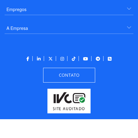
Empregos
A Empresa
CONTATO
Todos os direitos reservados a PANROTAS Editora - Ver.
Friday, August 7, 2026
1:16:43 PM -03:00:00 - Builder 2026.6.2.1
/ Layout
205df0c0b694a693290208d10d1a485b