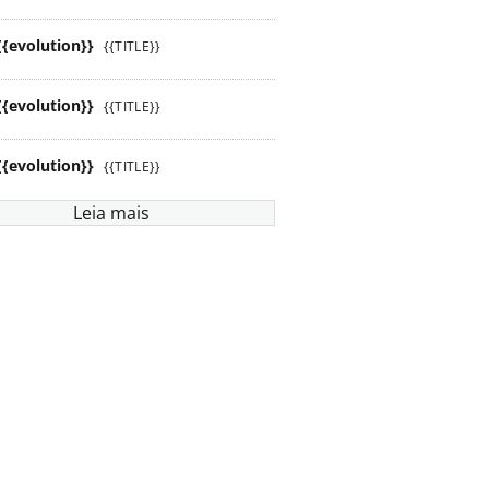
{{evolution}}
{{TITLE}}
{{evolution}}
{{TITLE}}
{{evolution}}
{{TITLE}}
Leia mais