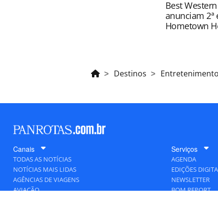
Best Western
anunciam 2ª 
Hometown H
Destinos
Entreteniment
Canais
Serviços
TODAS AS NOTÍCIAS
AGENDA
NOTÍCIAS MAIS LIDAS
EDIÇÕES DIGITA
AGÊNCIAS DE VIAGENS
NEWSLETTER
AVIAÇÃO
BOM REPORT
BLOGOSFERA
DESTINOS