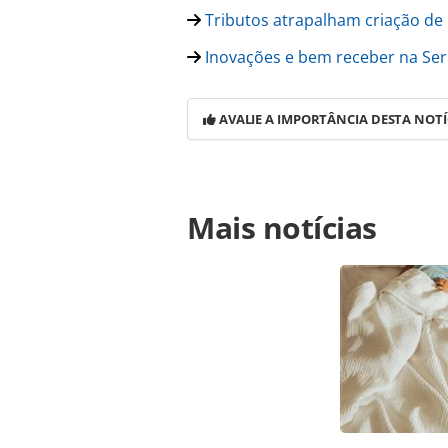
Tributos atrapalham criação de 
Inovações e bem receber na Se
AVALIE A IMPORTÂNCIA DESTA NOTÍ
Para compartilhar esse conteúdo, por 
Mais notícias
https://www.panrotas.com.br/noticia
promete-auxiliar-turistas-que-vao-a
página. Todo o conteúdo produzido 
brasileira sobre direito autoral. N
PANROTAS Editora (copyright@panro