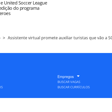
 e United Soccer League
edição do programa
eroes
o
Assistente virtual promete auxiliar turistas que vão a S
Empregos
BUSCAR VAGAS
IS
BUSCAR CURRÍCULOS
A Empresa