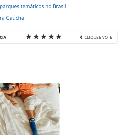
parques temáticos no Brasil
rra Gaúcha
CIA
CLIQUE E VOTE
favor utilize o link
-turismo/destinos/2017/08/assistente-virtual-
-sc_148844.html ou as ferramentas oferecidas na
pela PANROTAS Editora é protegido pela legislação
ão reproduza o conteúdo sem autorização da
tas.com.br).