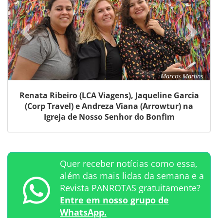
Marcos Martins
Renata Ribeiro (LCA Viagens), Jaqueline Garcia
(Corp Travel) e Andreza Viana (Arrowtur) na
Igreja de Nosso Senhor do Bonfim
Quer receber notícias como essa,
além das mais lidas da semana e a
Revista PANROTAS gratuitamente?
Entre em nosso grupo de
WhatsApp.