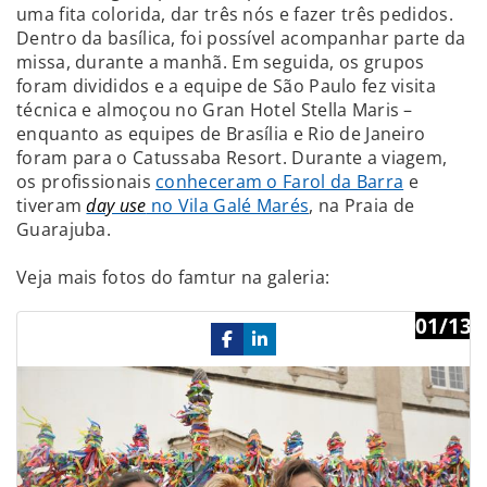
uma fita colorida, dar três nós e fazer três pedidos.
Dentro da basílica, foi possível acompanhar parte da
missa, durante a manhã. Em seguida, os grupos
foram divididos e a equipe de São Paulo fez visita
técnica e almoçou no Gran Hotel Stella Maris –
enquanto as equipes de Brasília e Rio de Janeiro
foram para o Catussaba Resort. Durante a viagem,
os profissionais
conheceram o Farol da Barra
e
tiveram
day use
no Vila Galé Marés
, na Praia de
Guarajuba.
Veja mais fotos do famtur na galeria:
01/13
Previous
Ne