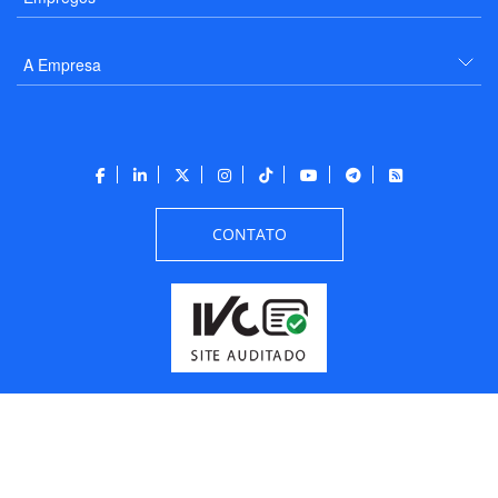
A Empresa
CONTATO
Todos os direitos reservados a PANROTAS Editora - Ver.
Friday, August 7, 2026
8:36:07 AM -03:00:00 - Builder 2026.6.2.1
/ Layout
205df0c0b694a693290208d10d1a485b