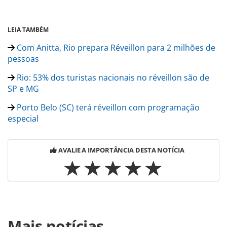
LEIA TAMBÉM
Com Anitta, Rio prepara Réveillon para 2 milhões de
pessoas
Rio: 53% dos turistas nacionais no réveillon são de
SP e MG
Porto Belo (SC) terá réveillon com programação
especial
AVALIE A IMPORTÂNCIA DESTA NOTÍCIA
Para compartilhar esse conteúdo, por favor utilize o link
Mais notícias
https://www.panrotas.com.br/noticia-