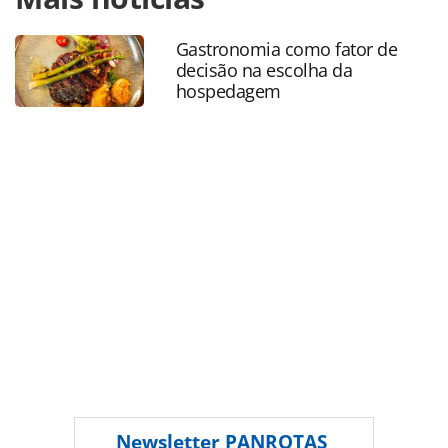
turismo/destinos/2017/12/reveillon-injeta-quase-r-5-bi-em-
quatro-capitais-brasileiras_152269.html ou as ferramentas
Gastronomia como fator de
oferecidas na página. Todo o conteúdo produzido pela
decisão na escolha da
PANROTAS Editora é protegido pela legislação brasileira
hospedagem
sobre direito autoral. Não reproduza o conteúdo sem
autorização da PANROTAS Editora
(copyright@panrotas.com.br).
Newsletter
PANROTAS