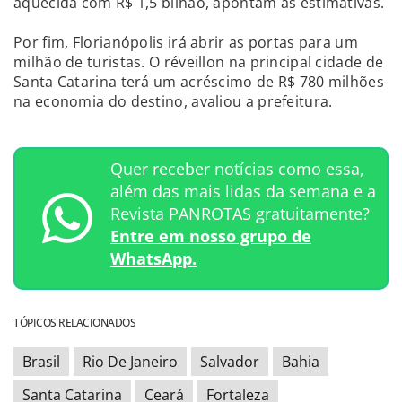
aquecida com R$ 1,5 bilhão, apontam as estimativas.
Por fim, Florianópolis irá abrir as portas para um
milhão de turistas. O réveillon na principal cidade de
Santa Catarina terá um acréscimo de R$ 780 milhões
na economia do destino, avaliou a prefeitura.
Quer receber notícias como essa,
além das mais lidas da semana e a
Revista PANROTAS gratuitamente?
Entre em nosso grupo de
WhatsApp.
TÓPICOS RELACIONADOS
Brasil
Rio De Janeiro
Salvador
Bahia
Santa Catarina
Ceará
Fortaleza