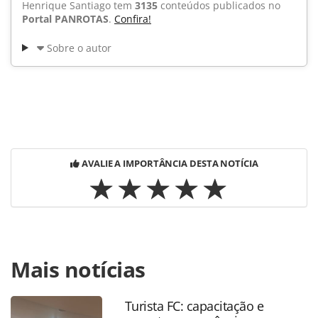
Henrique Santiago tem
3135
conteúdos publicados no
Portal PANROTAS
.
Confira!
Sobre o autor
AVALIE A IMPORTÂNCIA DESTA NOTÍCIA
Para compartilhar esse conteúdo, por favor utilize o link
Mais notícias
https://www.panrotas.com.br/noticia-
turismo/empregos/2015/12/agaxtur-cvc-tz-viagens-e-mais-
contratam-confira_121394.html ou as ferramentas
Turista FC: capacitação e
oferecidas na página. Todo o conteúdo produzido pela