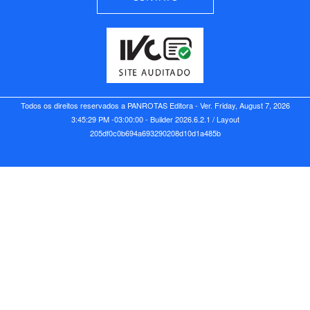
Todos os direitos reservados a PANROTAS Editora - Ver.
Friday, August 7, 2026
3:45:29 PM -03:00:00 - Builder 2026.6.2.1
/ Layout
205df0c0b694a693290208d10d1a485b