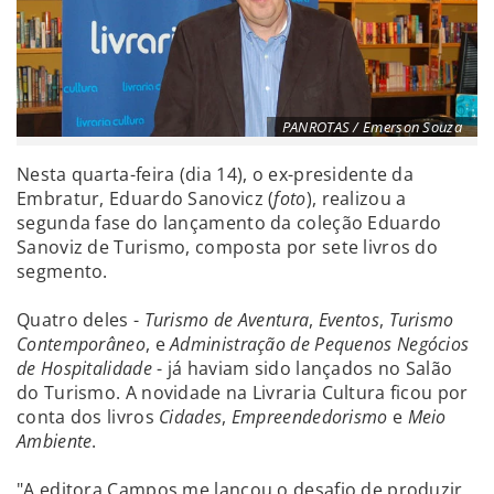
PANROTAS / Emerson Souza
Nesta quarta-feira (dia 14), o ex-presidente da
Embratur, Eduardo Sanovicz (
foto
), realizou a
segunda fase do lançamento da coleção Eduardo
Sanoviz de Turismo, composta por sete livros do
segmento.
Quatro deles -
Turismo de Aventura
,
Eventos
,
Turismo
Contemporâneo
, e
Administração de Pequenos Negócios
de Hospitalidade
- já haviam sido lançados no Salão
do Turismo. A novidade na Livraria Cultura ficou por
conta dos livros
Cidades
,
Empreendedorismo
e
Meio
Ambiente
.
"A editora Campos me lançou o desafio de produzir